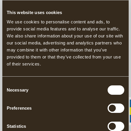
This website uses cookies
ZWEITE WAHL
Zum Fällen & Entasten
We use cookies to personalise content and ads, to
GRÄNSFORS FORSTBEIL , ZWEITE WAHL
provide social media features and to analyse our traffic.
We also share information about your use of our site with
our social media, advertising and analytics partners who
may combine it with other information that you’ve
ZWEITE WAHL
Für vielseitigen Outdoor-Einsatz
provided to them or that they’ve collected from your use
GRÄNSFORS WILDMARKSBEIL , ZWEITE WAHL
of their services.
Consent
Zum Umschäften
Necessary
Selection
STIEL DER ZUR GRÄNSFORS FORSTAXT PASST
Preferences
Zum Umschäften
Statistics
STIEL DER ZUR GRÄNSFORS MINIBEIL PASST