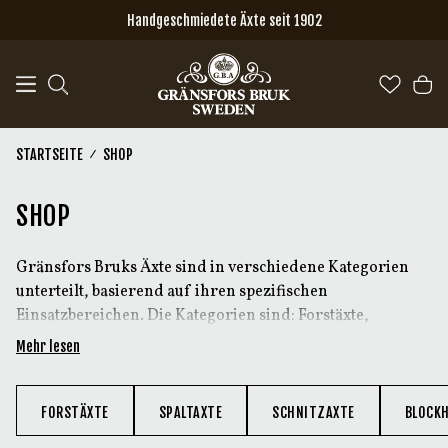
Zum Hauptinhalt springen
Handgeschmiedete Äxte seit 1902
STARTSEITE
SHOP
SHOP
Gränsfors Bruks Äxte sind in verschiedene Kategorien
unterteilt, basierend auf ihren spezifischen
Einsatzbereichen. Die Kategorien sind: Forstäxte,
Spaltäxte, Schnitzäxte, Blockbau- und
Mehr lesen
Zimmermannswerkzeuge sowie Doppelbitäxte.
Neben den Äxten gibt es außerdem ein Sortiment an
Produkten zur Axtpflege sowie Merchandising für alle,
FORSTÄXTE
SPALTAXTE
SCHNITZAXTE
BLOCK
die Äxte lieben.