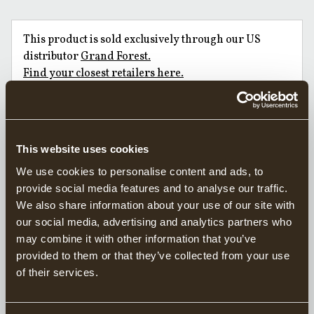
This product is sold exclusively through our US
distributor
Grand Forest.
Find your closest retailers here.
Handgeschmiedete Äxte seit 1902
Verantwortungsvoll in Schweden hergestellt
This website uses cookies
20 Jahre Garantie auf Äxte
We use cookies to personalise content and ads, to
provide social media features and to analyse our traffic.
Die Kleine Schnitzaxt wird für die Holzverarbeitung und das
Formen von Holz verwendet, bei denen Präzision und Kontrolle
We also share information about your use of our site with
besonders wichtig sind. Die kleinere Größe macht die Axt
our social media, advertising and analytics partners who
perfekt für Einsteiger oder für diejenigen, die ein leichteres
may combine it with other information that you’ve
Werkzeug bevorzugen.
provided to them or that they’ve collected from your use
of their services.
Unsere Äxte zweiter Wahl werden mit einen S am Axtkopf
Der Stiel ist aus Hickory gefertigt und etwas stärker