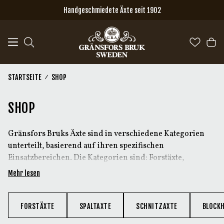
Zum Hauptinhalt springen
Handgeschmiedete Äxte seit 1902
STARTSEITE
SHOP
SHOP
Gränsfors Bruks Äxte sind in verschiedene Kategorien
unterteilt, basierend auf ihren spezifischen
Einsatzbereichen. Die Kategorien sind: Forstäxte,
Spaltäxte, Schnitzäxte, Blockbau- und
Mehr lesen
Zimmermannswerkzeuge sowie Doppelbitäxte.
Neben den Äxten gibt es außerdem ein Sortiment an
Produkten zur Axtpflege sowie Merchandising für alle,
FORSTÄXTE
SPALTAXTE
SCHNITZAXTE
BLOCK
die Äxte lieben.