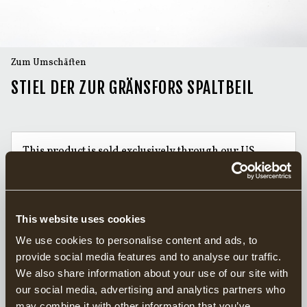
Zum Umschäften
STIEL DER ZUR GRÄNSFORS SPALTBEIL
This product is sold exclusively through our US
distributor
Grand Forest.
Find your closest retailers here.
This website uses cookies
Handgeschmiedete Äxte seit 1902
We use cookies to personalise content and ads, to
Verantwortungsvoll in Schweden hergestellt
provide social media features and to analyse our traffic.
20 Jahre Garantie auf Äxte
We also share information about your use of our site with
our social media, advertising and analytics partners who
Stiel der zur Gränsfors Spaltbeil passt.
may combine it with other information that you’ve