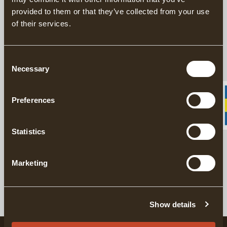
provided to them or that they’ve collected from your use
of their services.
BESCHREIBUNG
DETAILS
Consent
Necessary
Selection
LIEFERINFORMATIONEN
Preferences
Statistics
Passende Produkte
Für Stahl- und Holzschutz
Marketing
GRÄNSFORS ÖL
Show details