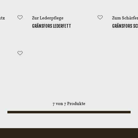
tinuierlich mit den richtigen Produkten gepflegt, kann sie ein 
über Generationen weitergegeben werden.
utz
Zur Lederpflege
Zum Schärfe
GRÄNSFORS LEDERFETT
GRÄNSFORS SC
7
von
7
Produkte