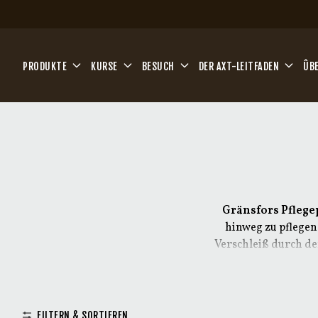
Zum Hauptinhalt springen
PRODUKTE
KURSE
BESUCH
DER AXT-LEITFADEN
ÛB
Gränsfors Pflege
hinweg zu pflegen
Verschleiß durch den
Das Sortiment an Pfle
Pflege des Stiels u
FILTERN & SORTIEREN