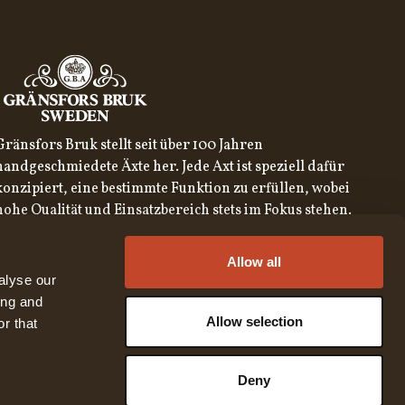
Gränsfors Bruk stellt seit über 100 Jahren
handgeschmiedete Äxte her. Jede Axt ist speziell dafür
konzipiert, eine bestimmte Funktion zu erfüllen, wobei
hohe Qualität und Einsatzbereich stets im Fokus stehen.
MELDE DICH FÜR UNSEREN NEWSLETTER AN
Allow all
REGISTRIEREN
alyse our
ing and
Mit der Anmeldung zu unserem Newsletter stimmen Sie
unserer
Datenschutzerklärung zu.
Allow selection
r that
English
Austria
German
United States
Swedish
Belgium
Deny
✓
German
Canada