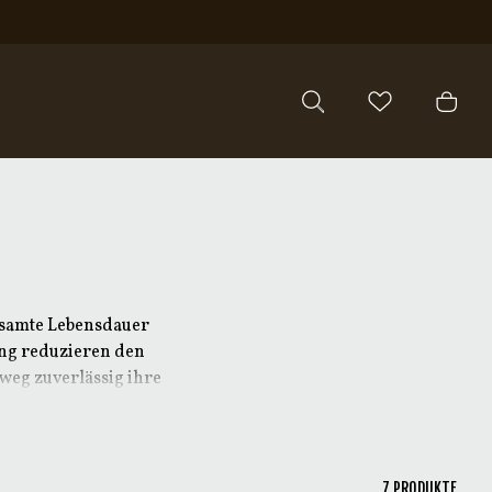
gesamte Lebensdauer
ung reduzieren den
nweg zuverlässig ihre
halt der Schneide, die
wertige, fachgerecht
7
PRODUKTE