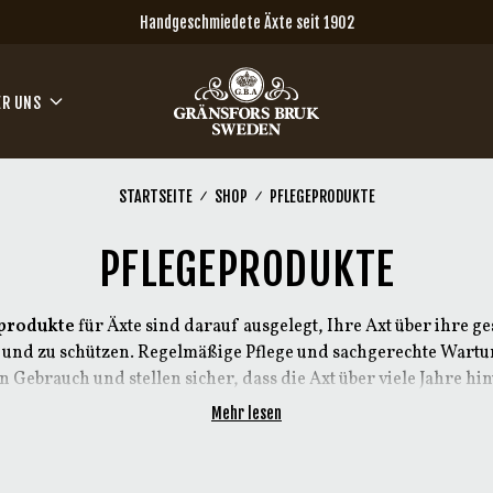
Handgeschmiedete Äxte seit 1902
ER UNS
STARTSEITE
SHOP
PFLEGEPRODUKTE
PFLEGEPRODUKTE
produkte
für Äxte sind darauf ausgelegt, Ihre Axt über ihre 
 und zu schützen. Regelmäßige Pflege und sachgerechte Wart
 Gebrauch und stellen sicher, dass die Axt über viele Jahre hi
Leistung erbringt.
Mehr lesen
geprodukten unterstützt zentrale Wartungsarbeiten wie den Er
nd die Verlängerung der Nutzungsdauer der Axt. Wird eine hoch