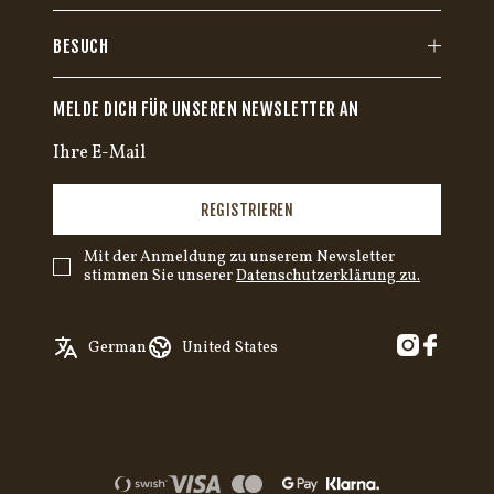
BESUCH
MELDE DICH FÜR UNSEREN NEWSLETTER AN
REGISTRIEREN
Mit der Anmeldung zu unserem Newsletter
stimmen Sie unserer
Datenschutzerklärung zu.
English
Austria
German
United States
Swedish
Belgium
✓
German
Canada
Croatia
Czech Republic