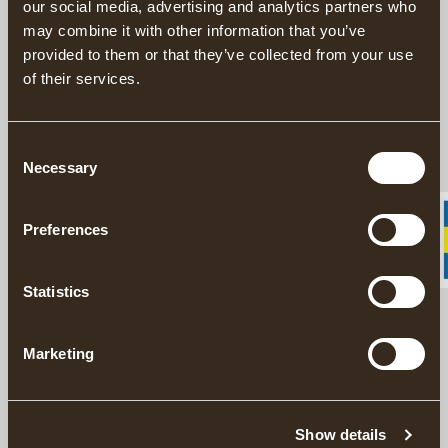
our social media, advertising and analytics partners who
einen gerillten Nacken, abgerundete Ecken und eine gehärtete
Spitze. Spaltkeile werden zum Spalten besonders großer,
may combine it with other information that you’ve
astiger oder quergefaserter Holzblöcke verwendet
provided to them or that they’ve collected from your use
of their services.
BESCHREIBUNG
Consent
Necessary
Selection
DETAILS
Preferences
LIEFERINFORMATIONEN
Statistics
Passende Produkte
Marketing
Erfahren Sie mehr über Gränsfors Bruk
För tung klyvni
GRÄNSFORS COFFEE TABLE BOOK
GRÄNSFORS SPAL
Show details