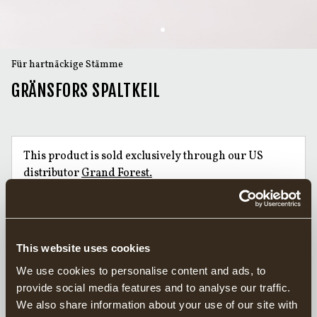
Für hartnäckige Stämme
GRÄNSFORS SPALTKEIL
This product is sold exclusively through our US
distributor
Grand Forest.
Find your closest retailers here.
Handgeschmiedete Äxte seit 1902
This website uses cookies
Verantwortungsvoll in Schweden hergestellt
20 Jahre Garantie auf Äxte
We use cookies to personalise content and ads, to
provide social media features and to analyse our traffic.
We also share information about your use of our site with
Der Spaltkeil von Gränsfors ist etwas verdreht und verfügt über