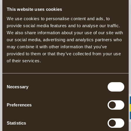
This website uses cookies
This product is sold exclusively through our US
We use cookies to personalise content and ads, to
distributor
Grand Forest.
provide social media features and to analyse our traffic.
Find your closest retailers here.
We also share information about your use of our site with
our social media, advertising and analytics partners who
Handgeschmiedete Äxte seit 1902
may combine it with other information that you’ve
Verantwortungsvoll in Schweden hergestellt
provided to them or that they’ve collected from your use
of their services.
20 Jahre Garantie auf Äxte
Das Forstbeil von Gränsfors verfügt über einen größeren Kopf
Consent
und einen längeren Stiel als das Wildmarksbeil und bietet
Necessary
Selection
daher mehr Kraft beim Hacken. Trotzdem ist es klein genug, um
in einen Rucksack zu passen. Das Forstbeil eignet sich
hervorragend zum Fällen und Entasten von Bäumen.
Preferences
Die Axt wird mit schneidenschutz geliefert.
Statistics
DETAILS