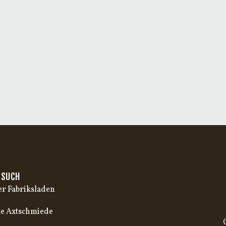
ESUCH
r Fabriksladen
e Axtschmiede