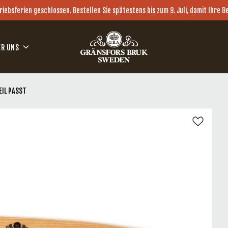
ebsferien geschlossen. Bestellen Sie spätestens bis zum 9. Juli, damit Ihre 
ER UNS
EIL PASST