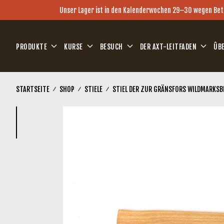
Zum Hauptinhalt springen
Unser Lager ist in den Kalenderwochen 29–30 wegen Betri
PRODUKTE
KURSE
BESUCH
DER AXT-LEITFADEN
ÛB
STARTSEITE
SHOP
STIELE
STIEL DER ZUR GRÄNSFORS WILDMARKSB
(Current)