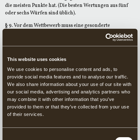
die meisten Punkte hat. (Die besten Wertungen aus fünf
oder sechs Würfen sind üblich).
§ 9
. Vor dem Wettbewerb muss eine gesonderte
Zielscheibe für Übungswürfe zur Verfügung stehen.
Werfer, die auf der Wettkampfzielscheibe üben, werden
vom Wettkampf ausgeschlossen.
This website uses cookies
§ 10
. Bauart und Dimensionen der Zielscheibe und die
Punktzahl für jeden Ring sind in der Abbildung unten
We use cookies to personalise content and ads, to
dargestellt.
provide social media features and to analyse our traffic.
We also share information about your use of our site with
§ 11
. Wettkampfklassen: Senioren Damen und Herren
our social media, advertising and analytics partners who
Junioren Damen und Herren Teilnehmer unter 18 Jahren
may combine it with other information that you’ve
gelten als Junioren. Der Wettkampfrichter entscheidet im
provided to them or that they’ve collected from your use
Einzelfall über die untere Altersgrenze. Damit eine
of their services.
Wettkampfklasse Wettkampfstatus erhält, müssen
mindestens drei Teilnehmer vorhanden sein. Wenn die
Anzahl der Teilnehmer einer Juniorenklasse weniger als
Consent