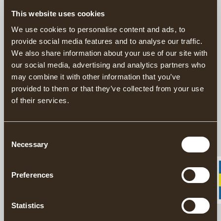
50.00 USD
This website uses cookies
We use cookies to personalise content and ads, to
provide social media features and to analyse our traffic.
This product is sold exclusively through our US
We also share information about your use of our site with
distributor
Grand Forest.
our social media, advertising and analytics partners who
Find your closest retailers here.
may combine it with other information that you’ve
provided to them or that they’ve collected from your use
Handgeschmiedete Äxte seit 1902
of their services.
Verantwortungsvoll in Schweden hergestellt
20 Jahre Garantie auf Äxte
Consent
Necessary
Selection
Stiel der zur Gränsfors Schwedisches Zugmesser passt.
Preferences
BESCHREIBUNG
Statistics
DETAILS