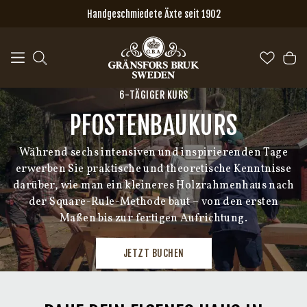
Zum Hauptinhalt springen
Handgeschmiedete Äxte seit 1902
6-TÄGIGER KURS
PFOSTENBAUKURS
Während sechs intensiven und inspirierenden Tage
erwerben Sie praktische und theoretische Kenntnisse
darüber, wie man ein kleineres Holzrahmenhaus nach
der Square-Rule-Methode baut – von den ersten
Maßen bis zur fertigen Aufrichtung.
JETZT BUCHEN