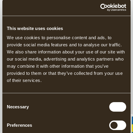
Unterkunft in Kursunterkünften im Dorf Gränsfors
Vollpension: Frühstück, Mittag- und Abendessen im
Restaurant Augustas in Gränsfors
This website uses cookies
Kaffee und Snacks am Vormittag und Nachmittag
We use cookies to personalise content and ads, to
provide social media features and to analyse our traffic.
Freier Eintritt in die holzbefeuerte Sauna und das
We also share information about your use of our site with
Axtmuseum
our social media, advertising and analytics partners who
Kursliteratur:
Bygga i Pfostenbau
von Ulrik Hjort
may combine it with other information that you’ve
Lassen
provided to them or that they’ve collected from your use
of their services.
Führung durch die Axtproduktion von Gränsfors Bruk
Nutzung und Test aller Werkzeuge von Gränsfors Bruk
Consent
während des Kurses
Necessary
Selection
20 % Rabatt im Werksverkauf von Gränsfors Bruk
während des Kurses
Preferences