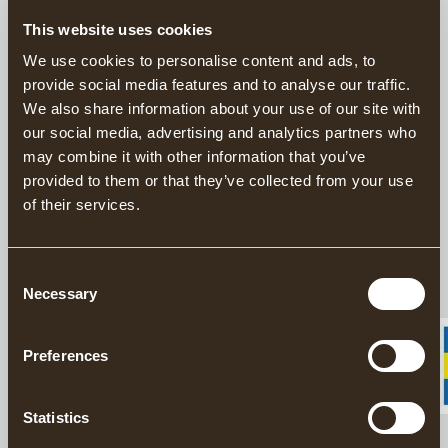
This website uses cookies
Denna produkt säljs exklusivt via vår amerikanska
We use cookies to personalise content and ads, to
distributör
Grand Forest.
provide social media features and to analyse our traffic.
Hitta din närmaste återförsäljare här.
We also share information about your use of our site with
our social media, advertising and analytics partners who
may combine it with other information that you’ve
Handsmidda yxor sedan 1902
provided to them or that they’ve collected from your use
Ansvarsfullt tillverkade i Sverige
of their services.
20 års garanti på yxor
Gränsfors Vildmarksyxa är en traditionell scout- och
Consent
campingyxa. Yxan har samma huvud som Kubben men med ett
Necessary
Selection
längre skaft. Det längre skaftet ger yxan större kraft vid
exempelvis trädfällning.
Preferences
BESKRIVNING
Statistics