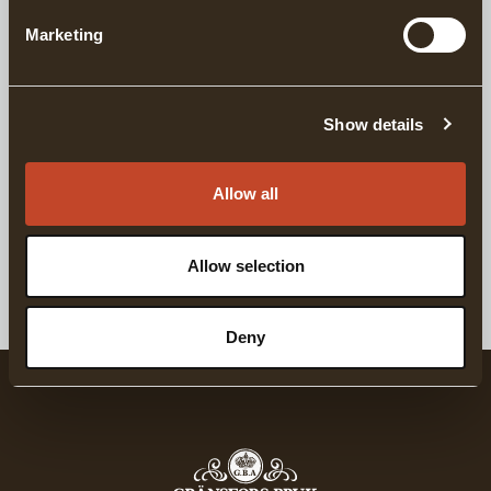
DETALJER
Marketing
LEVERANSINFORMATION
Show details
Matchande produkter
Allow all
För vardag & friluftsliv
Keps för vardag 
GRÄNSFORS VIT T-SHIRT
GRÄNSFORS KEPS,
Allow selection
Deny