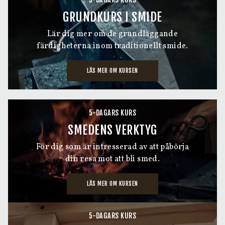
GRUNDKURS I SMIDE
Lär dig mer om de grundläggande
färdigheterna inom traditionellt smide.
LÄS MER OM KURSEN
5-DAGARS KURS
SMEDENS VERKTYG
För dig som är intresserad av att påbörja
din resa mot att bli smed.
LÄS MER OM KURSEN
5-DAGARS KURS