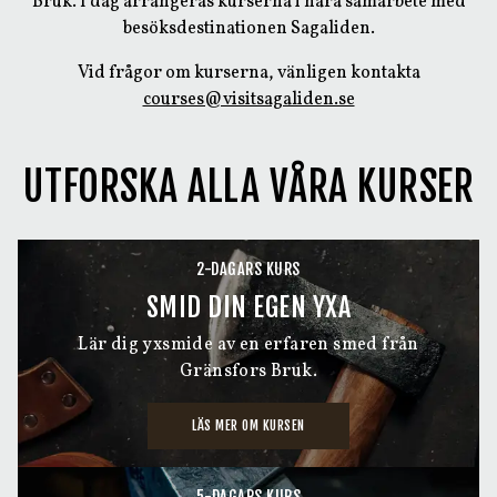
Bruk. I dag arrangeras kurserna i nära samarbete med
besöksdestinationen Sagaliden.
Vid frågor om kurserna, vänligen kontakta
courses@visitsagaliden.se
UTFORSKA ALLA VÅRA KURSER
2-DAGARS KURS
SMID DIN EGEN YXA
Lär dig yxsmide av en erfaren smed från
Gränsfors Bruk.
LÄS MER OM KURSEN
5-DAGARS KURS