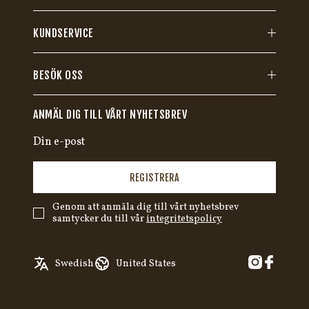
KUNDSERVICE
BESÖK OSS
ANMÄL DIG TILL VÅRT NYHETSBREV
REGISTRERA
Genom att anmäla dig till vårt nyhetsbrev
samtycker du till vår
integritetspolicy
English
Austria
Swedish
United States
✓
Swedish
Belgium
German
Canada