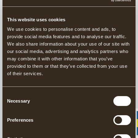
han hela tiden kan kontrollera att ytan blir fin. Stocken
ska skrädas så slät och vattenavstötande som möjligt.
This website uses cookies
Eftersom eventuella småflis inte får bilda fickor för
regnvattnet, har timmermannen stocken upp och ned vid
We use cookies to personalise content and ads, to
skrädningen jämfört med hur den sedan läggs i
provide social media features and to analyse our traffic.
husväggen. Självsprickorna vänds inåt om insidan ska
We also share information about your use of our site with
kläs med panel. Annars vänds de utåt så att insidan blir
our social media, advertising and analytics partners who
vacker och lättstädad.
may combine it with other information that you’ve
provided to them or that they’ve collected from your use
of their services.
Consent
Necessary
Selection
Preferences