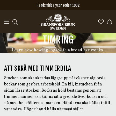
Hoppa till huvudinnehåll
Handsmidda yxor sedan 1902
TIMRING
Learn how hewing logs with a broad axe works.
ATT SKRÄ MED TIMMERBILA
Stocken som ska skrädas läggs upp på två specialgjorda
bockar som ger bra arbetshöjd. En kil, instucken från
sidan låser stocken. Bockens höjd bestäms genom att
timmermannen ska kunna sitta grensle över bocken och
nå med hela fötterna i marken. Händerna ska hållas intill
varandra. Höger hand hålls närmast stålet.