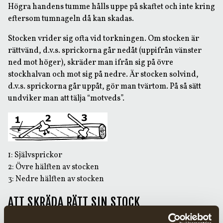
Högra handens tumme hålls uppe på skaftet och inte kring
eftersom tumnageln då kan skadas.
Stocken vrider sig ofta vid torkningen. Om stocken är
rättvänd, d.v.s. sprickorna går nedåt (uppifrån vänster
ned mot höger), skräder man ifrån sig på övre
stockhalvan och mot sig på nedre. Är stocken solvind,
d.v.s. sprickorna går uppåt, gör man tvärtom. På så sätt
undviker man att tälja “motveds”.
1: Självsprickor
2: Övre hälften av stocken
3: Nedre hälften av stocken
ATT SKRÄDA RÄTT SIN STOCK
Timmermannen rör sig bakåt under arbetets gång så att