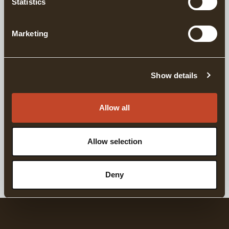
Statistics
TIMRINGSYXOR OCH VERKTYG
Marketing
VEDKLYVNING
Show details
ATT KLYVA VED
Allow all
YX OCH LÄDERVÅRD
Allow selection
VÅRDA DIN YXA OCH EGGSKYDD
Deny