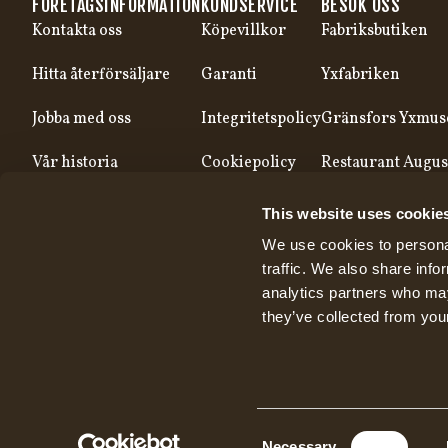
FÖRETAGSINFORMATION
KUNDSERVICE
BESÖK OSS
Kontakta oss
Köpevillkor
Fabriksbutiken
Hitta återförsäljare
Garanti
Yxfabriken
Jobba med oss
Integritetspolicy
Gränsfors Yxmu
Vår historia
Cookiepolicy
Restaurant Augus
Vår produktion
This website uses cookie
We use cookies to personal
traffic. We also share info
analytics partners who may
they’ve collected from your
Consent
Necessary