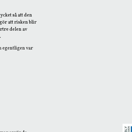
ycket så att den
ör att risken blir
ortre delen av
.
om egentligen var