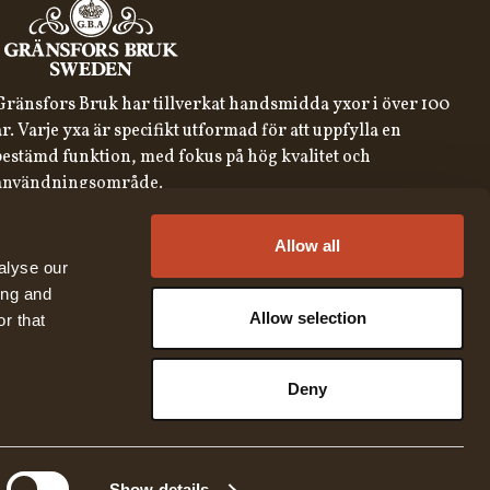
Gränsfors Bruk har tillverkat handsmidda yxor i över 100
år. Varje yxa är specifikt utformad för att uppfylla en
bestämd funktion, med fokus på hög kvalitet och
användningsområde.
ANMÄL DIG TILL VÅRT NYHETSBREV
Allow all
REGISTRERA
alyse our
ing and
Genom att anmäla dig till vårt nyhetsbrev samtycker du till
vår
integritetspolicy
Allow selection
r that
English
Austria
Swedish
United States
✓
Swedish
Belgium
Deny
German
Canada
Croatia
Czech Republic
© 2026 Gränsfors Bruk
Show details