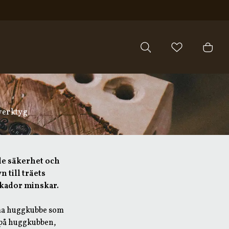
äverktyg
åde säkerhet och
 till träets
 skador minskar.
mma huggkubbe som
 på huggkubben,