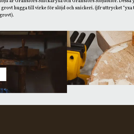
slöjd är Gränsfors Snickaryxa och Gränsfors Slöjdbilor. Dessa
 grovt hugga till virke för slöjd och snickeri. (jfr uttrycket “yxa
grovt).