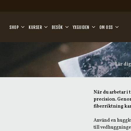
Hoppa till huvudinnehåll
SHOP
KURSER
BESÖK
YXGUIDEN
OM OSS
Lär dig
När du arbetar i
precision. Genom
fiberriktning ka
Använd en huggku
till vedhuggninge