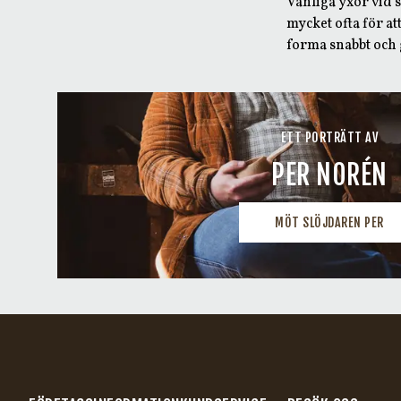
Vanliga yxor vid 
mycket ofta för att
forma snabbt och 
ETT PORTRÄTT AV
PER NORÉN
MÖT SLÖJDAREN PER