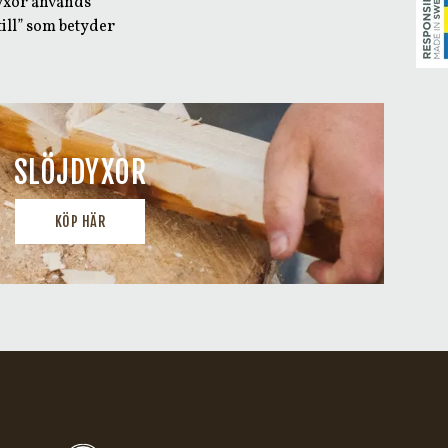
 yxor används
 till” som betyder
SLÖJDYXOR
KÖP HÄR