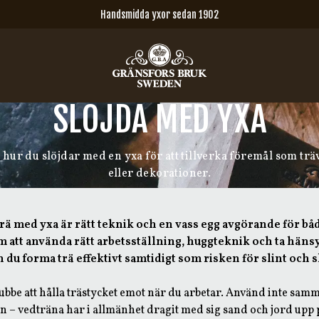
Handsmidda yxor sedan 1902
SLÖJDA MED YXA
 hur du slöjdar med en yxa för att tillverka föremål som tr
eller dekorationer.
 trä med yxa är rätt teknik och en vass egg avgörande för b
 att använda rätt arbetsställning, huggteknik och ta hänsyn
n du forma trä effektivt samtidigt som risken för slint och
bbe att hålla trästycket emot när du arbetar. Använd inte sa
n – vedträna har i allmänhet dragit med sig sand och jord upp