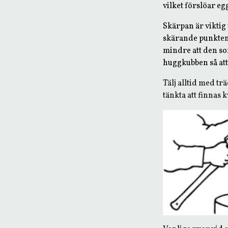
vilket förslöar eg
Skärpan är viktig 
skärande punkten 
mindre att den som
huggkubben så att
Tälj alltid med trä
tänkta att finnas 