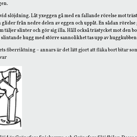
gen.
vid slöjdning. Låt yxeggen gå med en fallande rörelse mot träst
glider från nedre delen av eggen och uppåt. En sådan rörelse g
 täljer slinter och gör sig illa. Håll också trästycket mot den b
 slintande hugg med större sannolikhet tas upp av huggkubben
ets fiberriktning – annars är det lätt gjort att fläka bort bitar s
kvar