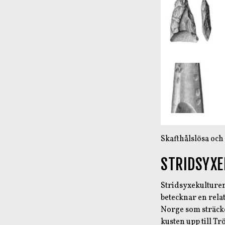
Skafthålslösa och
STRIDSYX
Stridsyxekulturen
betecknar en rela
Norge som sträcke
kusten upp till Tr