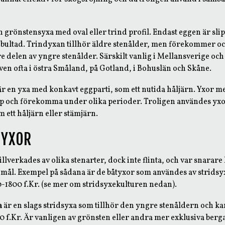
en grönstensyxa med oval eller trind profil. Endast eggen är sli
t bultad. Trindyxan tillhör äldre stenålder, men förekommer ock
e delen av yngre stenålder. Särskilt vanlig i Mellansverige oc
n ofta i östra Småland, på Gotland, i Bohuslän och Skåne.
r en yxa med konkavt eggparti, som ett nutida håljärn. Yxor m
typ och förekomma under olika perioder. Troligen användes yxo
 ett håljärn eller stämjärn.
SYXOR
llverkades av olika stenarter, dock inte flinta, och var snarare
mål. Exempel på sådana är de båtyxor som användes av stridsy
-1800 f.Kr. (se mer om stridsyxekulturen nedan).
a
är en slags stridsyxa som tillhör den yngre stenåldern och kan
 f.Kr. Är vanligen av grönsten eller andra mer exklusiva berga