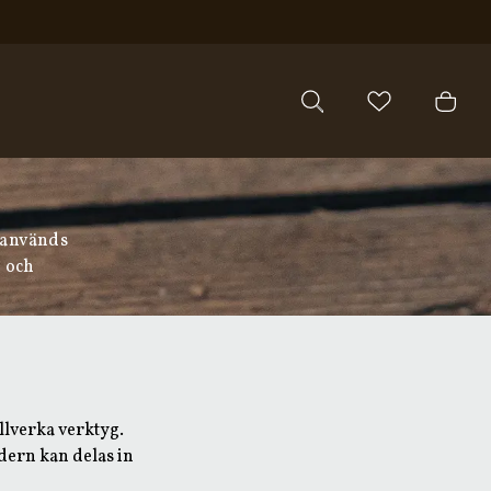
n används
n och
llverka verktyg.
dern kan delas in