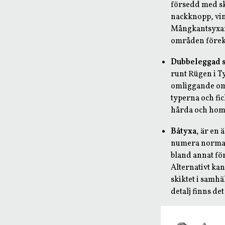
försedd med sk
nackknopp, vin
Mångkantsyxan 
områden förek
Dubbeleggad s
runt Rügen i T
omliggande om
typerna och fic
hårda och homo
Båtyxa
, är en
numera normalt
bland annat för 
Alternativt kan
skiktet i samh
detalj finns de