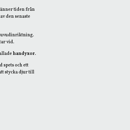
pänner tiden från
t av den senaste
huvudinriktning.
ar vid.
kallade
handyxor
.
 spets och ett
 stycka djur till