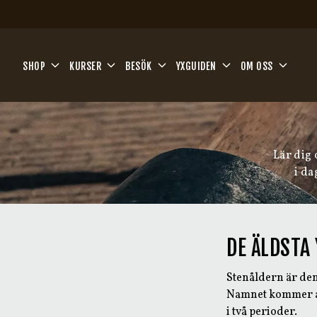
Hoppa till huvudinnehåll
SHOP
KURSER
BESÖK
YXGUIDEN
OM OSS
Lär dig 
i da
DE ÄLDSTA
Stenåldern är den
Namnet kommer av 
i två perioder.