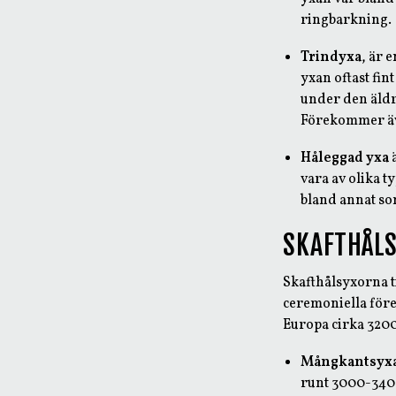
ringbarkning.
Trindyxa
, är 
yxan oftast fin
under den äldr
Förekommer äve
Håleggad yxa
ä
vara av olika 
bland annat som
SKAFTHÅL
Skafthålsyxorna ti
ceremoniella före
Europa cirka 3200
Mångkantsyx
runt 3000-3400