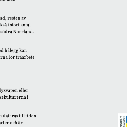
pad, resten av
så i stort antal
h södra Norrland.
ed hålegg kan
rna för träarbete
 lyxvapen eller
xekulturerna i
 dateras till tiden
rter och är