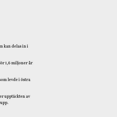
m kan delas in i
r 1,6 miljoner år
om levde i östra
er upptäckten av
rupp.