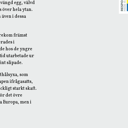
svängd egg, välvd
 över hela ytan.
även i dessa
örekom främst
erades i
de hos de yngre
tid utarbetade ur
nt slipade.
fthålsyxa, som
pen ifrågasatts,
ckligt starkt skaft.
för det övre
ra Europa, men i