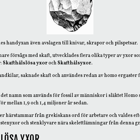
s handyxan även avslagen till knivar, skrapor och pilspetsar.
are försågs med skaft, utvecklades flera olika typer av yxor so
r:
Skafthålslösa yxor
och
Skafthålsyxor
.
ndkilar, saknade skaft och användes redan av homo ergaster fö
det namn som används för fossil av människor i släktet Homo s
ör mellan 1,9 och 1,4 miljoner år sedan.
r härstammar från grekiskans ord för arbetare och valdes eft
 stenyxor och stenklyvare nära skelettlämningar från denna g
LÖSA YXOR