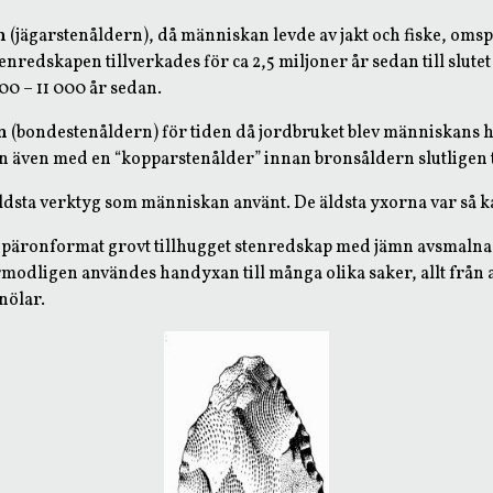
n
(jägarstenåldern), då människan levde av jakt och fiske, oms
stenredskapen tillverkades för ca 2,5 miljoner år sedan till slute
000 – 11 000 år sedan.
n
(bondestenåldern) för tiden då jordbruket blev människans 
 även med en “kopparstenålder” innan bronsåldern slutligen t
äldsta verktyg som människan använt. De äldsta yxorna var så 
t päronformat grovt tillhugget stenredskap med jämn avsmalnad
modligen användes handyxan till många olika saker, allt från att
nölar.