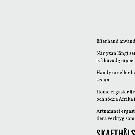
Efterhand använde
När yxan långt sen
två huvudgruppe
Handyxor eller ha
sedan.
Homo ergaster är 
och södra Afrika f
Artnamnet ergaste
flera verktyg som
SKAFTHÅLS