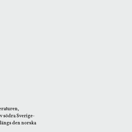
teraturen,
av södra Sverige-
 längs den norska