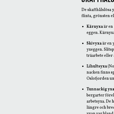
De skafthålslösa 
flinta, grönsten el
Kärnyxa
är en 
eggen. Kärnyxa
Skivyxa
är en y
yxeggen. Slitsp
träarbete eller
Lihultsyxa
(No
nacken finns sp
Oslofjorden un
Tunnackig yx
bergarter förek
arbetsyxa. De h
längre och bre
yxan var bland