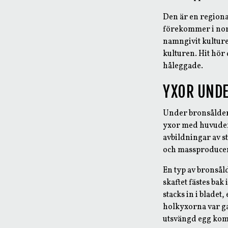
Den är en regiona
förekommer i nord
namngivit kulture
kulturen. Hit hör 
håleggade.
YXOR UND
Under bronsåldern
yxor med huvuden 
avbildningar av s
och massproducer
En typ av bronsål
skaftet fästes bak 
stacks in i blade
holkyxorna var ga
utsvängd egg kom