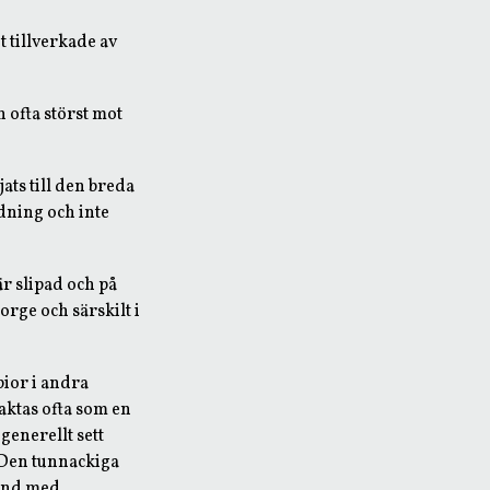
 tillverkade av
 ofta störst mot
jats till den breda
edning och inte
är slipad och på
orge och särskilt i
pior i andra
aktas ofta som en
generellt sett
 Den tunnackiga
band med