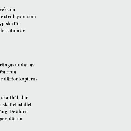
ure) som
de stridsyxor som
ypiska för
 dessutom är
trängas undan av
fta rena
de därför kopieras
 skafthål, där
 skaftet istället
gång. De äldre
per, där en