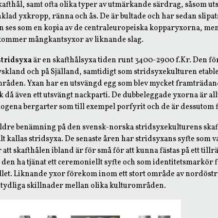
afthål, samt ofta olika typer av utmärkande särdrag, såsom ut
klad yxkropp, ränna och ås. De är bultade och har sedan slipats
ses som en kopia av de centraleuropeiska kopparyxorna, men 
ommer mångkantsyxor av liknande slag.
tridsyxa
är en skafthålsyxa tiden runt 3400-2900 f.Kr. Den f
yskland och på Själland, samtidigt som stridsyxekulturen etabl
råden. Yxan har en utsvängd egg som blev mycket framträdan
k då även ett utsvängt nackparti. De dubbeleggade yxorna är all
gena bergarter som till exempel porfyrit och de är dessutom fi
 äldre benämning på den svensk-norska stridsyxekulturens ska
 kallas stridsyxa. De senaste åren har stridsyxans syfte som va
att skafthålen ibland är för små för att kunna fästas på ett tillrä
 den ha tjänat ett ceremoniellt syfte och som identitetsmarkör 
ället. Liknande yxor förekom inom ett stort område av nordöst
t tydliga skillnader mellan olika kulturområden.