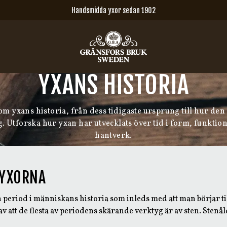
Handsmidda yxor sedan 1902
YXANS HISTORIA
om yxans historia, från dess tidigaste ursprung till hur de
g. Utforska hur yxan har utvecklats över tid i form, funktio
hantverk.
 YXORNA
 period i människans historia som inleds med att man börjar ti
att de flesta av periodens skärande verktyg är av sten. Stenål