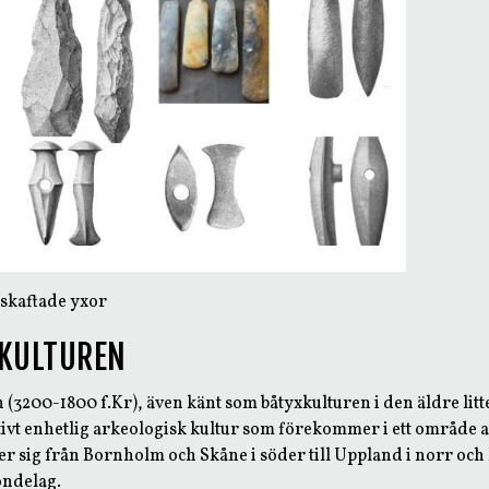
 skaftade yxor
EKULTUREN
 (3200-1800 f.Kr), även känt som båtyxkulturen i den äldre lit
tivt enhetlig arkeologisk kultur som förekommer i ett område 
r sig från Bornholm och Skåne i söder till Uppland i norr och
öndelag.