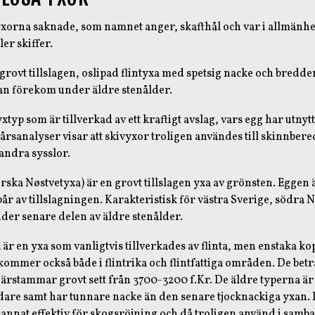
yxorna saknade, som namnet anger, skafthål och var i allmänhet
ler skiffer.
grovt tillslagen, oslipad flintyxa med spetsig nacke och bredden
n förekom under äldre stenålder.
xtyp som är tillverkad av ett kraftigt avslag, vars egg har utnytt
årsanalyser visar att skivyxor troligen användes till skinnber
 andra sysslor.
rska Nøstvetyxa) är en grovt tillslagen yxa av grönsten. Eggen 
år av tillslagningen. Karakteristisk för västra Sverige, södra N
der senare delen av äldre stenålder.
a
är en yxa som vanligtvis tillverkades av flinta, men enstaka ko
ommer också både i flintrika och flintfattiga områden. De betr
ärstammar grovt sett från 3700-3200 f.Kr. De äldre typerna är 
dare samt har tunnare nacke än den senare tjocknackiga yxan.
 annat effektiv för skogsröjning och då troligen använd i sam