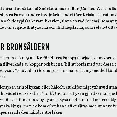
l variant av så kallad Snörkeramisk kultur (Corded Ware cult
östra Europa under tredje årtusendet före Kristus. Förutom 
n och de typiska keramikkärlen, finns en rad föremål som är t
de tväreggade flintyxorna och flintmejslarna, som relativt ofta
ER BRONSÅLDERN
 (2000 f.Kr.-500 f.Kr. för Norra Europa) började stenyxorna 
tillverkade av koppar och brons. Till att börja med var dessa o
tenyxor. Yxhuvuden i brons göts i formar och en yxmodell kun
as.
dersyxa var
holkyxan
eller
hålcelt
, ett kilformigt yxhuvud utan
i huvudet i en så kallad “holk”. Genom att yxan gjordes ihålig och
t, erhölls en funktionsduglig arbetsyxa med minimal materialåt
nska långa, men de kom efter hand att ersättas med mindre ty
penserade den mindre storleken.