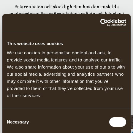
Erfarenheten och skickligheten hos den enskilda
medarbetaren är avgörande för kvalitén och känslan i
yxorna. Varje yxa signeras med
smedens initialer
som ett
kvalitetssigill och en garanti.
Företaget ligger i byn Gränsfors i norra Hälsingland, ca
This website uses cookies
10 km väster om E4, mellan Hudiksvall och Sundsvall.
We use cookies to personalise content and ads, to
Smedjan ligger mitt i byn och du kan höra det rytmiska
provide social media features and to analyse our traffic.
dunkandet när du närmar dig.
We also share information about your use of our site with
Förutom tillverkning och en
fabriksbutik
, finns även ett
our social media, advertising and analytics partners who
yxmuseum
, en
restaurang/café
samt
kurser
i bl.a. smide
may combine it with other information that you’ve
och timring.
provided to them or that they’ve collected from your use
of their services.
Consent
Necessary
KONTAKTA OSS
Selection