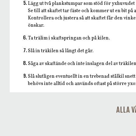
Lägg ut två plankstumpar som stöd för yxhuvudet oc
Se till att skaftet tar fäste och kommer ut en bit p
Kontrollera och justera så att skaftet får den vin
önskar.
Ta trälim i skaftspringan och på kilen.
Slå in träkilen så långt det går.
Såga av skaftände och inte inslagen del av träkile
Slå slutligen eventuellt in en trebenad stålkil snett
behövs inte alltid och används oftast på större yxo
ALLA V