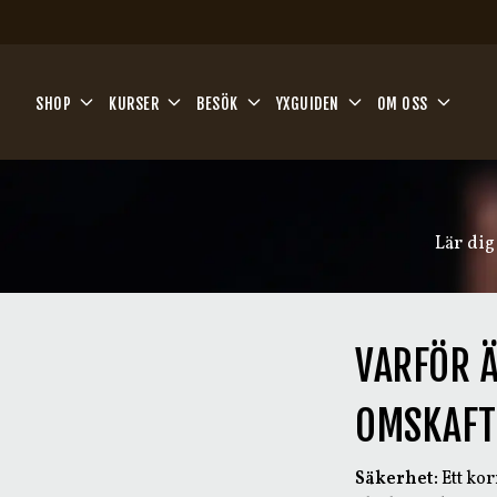
Hoppa till huvudinnehåll
SHOP
KURSER
BESÖK
YXGUIDEN
OM OSS
Lär dig
VARFÖR Ä
OMSKAFT
Säkerhet:
Ett kor