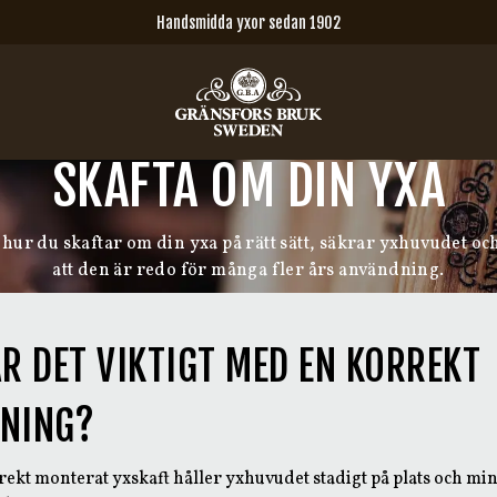
Handsmidda yxor sedan 1902
SKAFTA OM DIN YXA
 hur du skaftar om din yxa på rätt sätt, säkrar yxhuvudet och 
att den är redo för många fler års användning.
R DET VIKTIGT MED EN KORREKT
NING?
rekt monterat yxskaft håller yxhuvudet stadigt på plats och mi