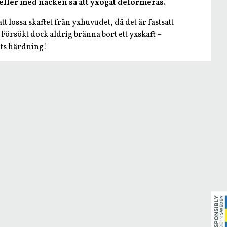
ller med nacken så att yxögat deformeras.
tt lossa skaftet från yxhuvudet, då det är fastsatt
Försökt dock aldrig bränna bort ett yxskaft –
ets härdning!