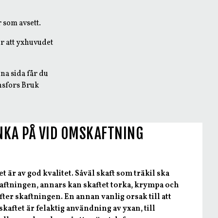
 som avsett.
r att yxhuvudet
nna sida får du
änsfors Bruk
ÄNKA PÅ VID OMSKAFTNING
tet är av god kvalitet. Såväl skaft som träkil ska
kaftningen, annars kan skaftet torka, krympa och
ter skaftningen. En annan vanlig orsak till att
kaftet är felaktig användning av yxan, till