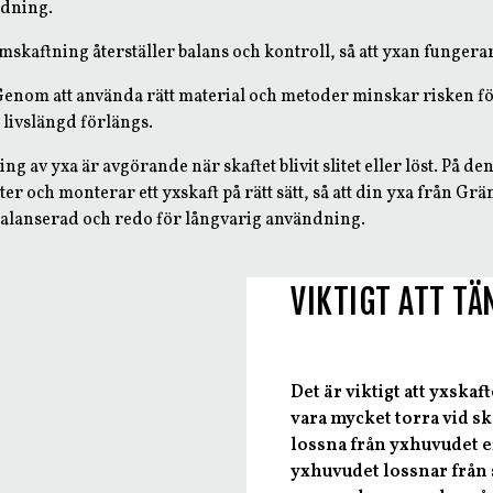
ndning.
mskaftning återställer balans och kontroll, så att yxan fungerar
enom att använda rätt material och metoder minskar risken fö
 livslängd förlängs.
g av yxa är avgörande när skaftet blivit slitet eller löst. På de
ter och monterar ett yxskaft på rätt sätt, så att din yxa från Gr
lbalanserad och redo för långvarig användning.
VIKTIGT ATT T
Det är viktigt att yxskaf
vara mycket torra vid s
lossna från yxhuvudet ef
yxhuvudet lossnar från s