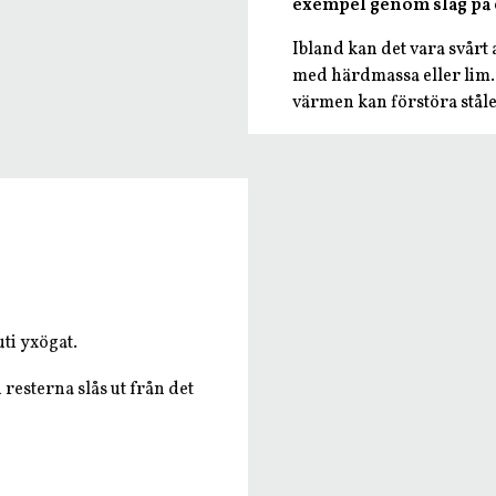
exempel genom slag på e
Ibland kan det vara svårt a
med härdmassa eller lim. 
värmen kan förstöra stål
:
uti yxögat.
 resterna slås ut från det