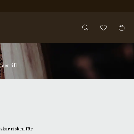
ser till
nskar risken för