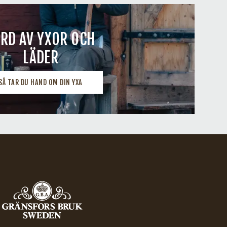
RD AV YXOR OCH
LÄDER
SÅ TAR DU HAND OM DIN YXA