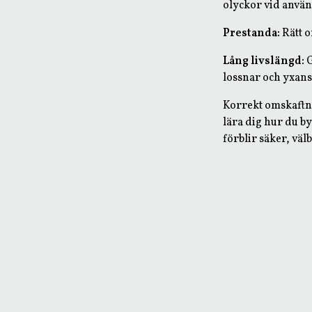
olyckor vid anvä
Prestanda:
Rätt o
Lång livslängd:
G
lossnar och yxans
Korrekt omskaftnin
lära dig hur du by
förblir säker, vä