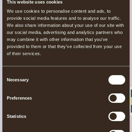
This website uses cookies
Stilren baseballkeps i mjuk, smalspårig grön manchester,
We use cookies to personalise content and ads, to
prydd med en patch inspirerad av en klassisk Gränsforsetikett.
provide social media features and to analyse our traffic.
Den förstärkta fronten och förböjda skärmen ger både form och
We also share information about your use of our site with
karaktär. Justerbar snap-back gör att kepsen sitter bekvämt hela
dagen. Tillverkad i 100% bomull.
our social media, advertising and analytics partners who
may combine it with other information that you’ve
provided to them or that they’ve collected from your use
BESKRIVNING
of their services.
DETALJER
Consent
Necessary
Selection
LEVERANSINFORMATION
Preferences
Matchande produkter
Statistics
Lär känna Gränsfors Bruk