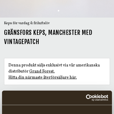
Keps för vardag & friluftsliv
GRÄNSFORS KEPS, MANCHESTER MED
VINTAGEPATCH
Denna produkt säljs exklusivt via vår amerikanska
distributör
Grand Forest.
Hitta din närmaste återförsäljare här.
Handsmidda yxor sedan 1902
Ansvarsfullt tillverkade i Sverige
20 års garanti på yxor