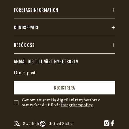
FÖRETAGSINFORMATION
KUNDSERVICE
BESÖK OSS
ANMÄL DIG TILL VÅRT NYHETSBREV
REGISTRERA
Genom att anmäla dig till vårt nyhetsbrev
samtycker du till vår
integritetspolicy
English
Austria
Swedish
United States