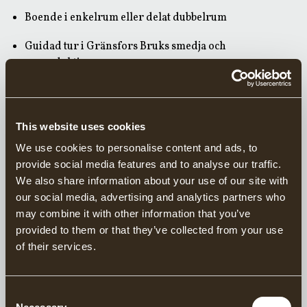
Boende i enkelrum eller delat dubbelrum
Guidad tur i Gränsfors Bruks smedja och
yxproduktion
Gränsfors Bruks yxbok
Swedish Blacksmithing av KG Norén & Lars Enander
This website uses cookies
(engelsk utgåva)
We use cookies to personalise content and ads, to
provide social media features and to analyse our traffic.
Vattenflaska med Gränsfors Bruks logotyp
We also share information about your use of our site with
20 % rabatt på de flesta produkter i Gränsfors Bruks
our social media, advertising and analytics partners who
fabriksbutik under kursen
may combine it with other information that you’ve
provided to them or that they’ve collected from your use
of their services.
BOKNING
Consent