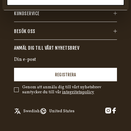
KUNDSERVICE
BESÖK OSS
ANMÄL DIG TILL VÅRT NYHETSBREV
REGISTRERA
Genom att anmäla dig till vårt nyhetsbrev
samtycker du till vår
integritetspolicy
English
Austria
Swedish
United States
✓
Swedish
Belgium
German
Canada