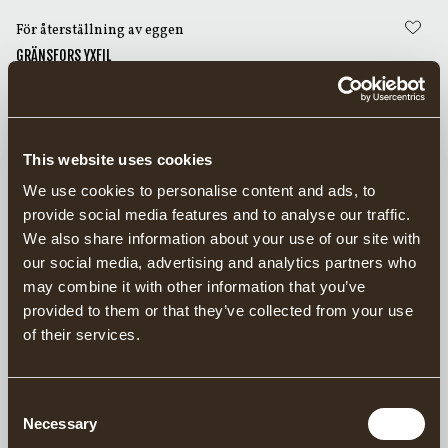
personliga preferenser och arbetssätt, då alla alternativen
är utformade för att ge kontrollerad, noggrann slipning
För återställning av eggen
och långvarig eggprestanda.
GRÄNSFORS YXFIL
För slipning
This website uses cookies
GRÄNSFORS DIAMANTFIL
We use cookies to personalise content and ads, to
70.00 USD
provide social media features and to analyse our traffic.
We also share information about your use of our site with
För slipning
our social media, advertising and analytics partners who
may combine it with other information that you’ve
GRÄNSFORS BRYNE
provided to them or that they’ve collected from your use
of their services.
För slipning
Consent
GRÄNSFORS BRYNE AV NATURSTEN
Necessary
Selection