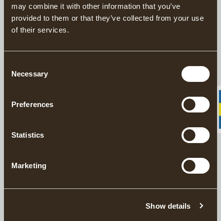
may combine it with other information that you’ve
provided to them or that they’ve collected from your use
För slipning
of their services.
GRÄNSFORS BRYNE AV NATURSTEN
Consent
Necessary
Selection
För återställning av eggen
GRÄNSFORS YXFIL
Preferences
Statistics
För slipning
GRÄNSFORS DIAMANTFIL
70.00 USD
Marketing
7
av
7
produkter
Show details