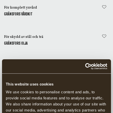
yxa av hög kvalitet, tillverkad med omsorg, sköts löpande
med rätt produkter kan den hålla i generationer.
För komplett yxvård
GRÄNSFORS VÅRDKIT
För skydd av stål och trä
GRÄNSFORS OLJA
För lädervård
GRÄNSFORS LÄDERFETT
This website uses cookies
We use cookies to personalise content and ads, to
För slipning
provide social media features and to analyse our traffic.
GRÄNSFORS BRYNE
We also share information about your use of our site with
our social media, advertising and analytics partners who