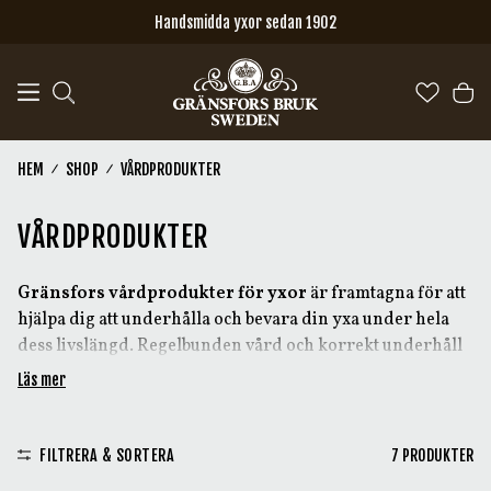
Hoppa till huvudinnehåll
Handsmidda yxor sedan 1902
HEM
SHOP
VÅRDPRODUKTER
VÅRDPRODUKTER
Gränsfors vårdprodukter för yxor
är framtagna för att
hjälpa dig att underhålla och bevara din yxa under hela
dess livslängd. Regelbunden vård och korrekt underhåll
minskar slitaget vid användning och säkerställer att yxan
Läs mer
fortsätter att fungera som avsett under många år.
Sortimentet av vårdprodukter hjälper dig att bevara
FILTRERA & SORTERA
7
PRODUKTER
eggen, vårda skaftet och förlänga yxans livslängd. När en