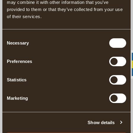
may combine it with other information that you’ve
kanter och härdad spets. Vedkilar används för att klyva riktigt
stora, kvistiga eller vresiga vedklabbar.
provided to them or that they’ve collected from your use
of their services.
BESKRIVNING
Consent
Necessary
Selection
DETALJER
Preferences
LEVERANSINFORMATION
Statistics
Matchande produkter
Marketing
Lär känna Gränsfors Bruk
För tung klyvni
GRÄNSFORS COFFEE TABLE BOOK
GRÄNSFORS SLÄGG
Show details