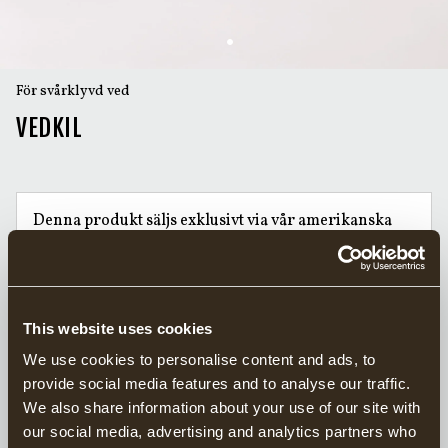
För svårklyvd ved
VEDKIL
Denna produkt säljs exklusivt via vår amerikanska
distributör
Grand Forest.
Hitta din närmaste återförsäljare här.
This website uses cookies
Handsmidda yxor sedan 1902
Ansvarsfullt tillverkade i Sverige
We use cookies to personalise content and ads, to
20 års garanti på yxor
provide social media features and to analyse our traffic.
We also share information about your use of our site with
our social media, advertising and analytics partners who
Gränsfors Vedkil är en vriden kil med räfflad nacke, fasade