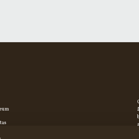
seum
tas
s