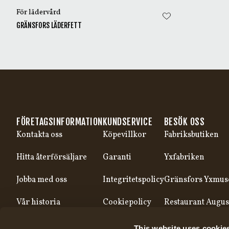
För lädervård
GRÄNSFORS LÄDERFETT
FÖRETAGSINFORMATION
KUNDSERVICE
BESÖK OSS
Kontakta oss
Köpevillkor
Fabriksbutiken
Hitta återförsäljare
Garanti
Yxfabriken
Jobba med oss
Integritetspolicy
Gränsfors Yxmu
Vår historia
Cookiepolicy
Restaurant Augus
Vår produktion
This website uses cookie