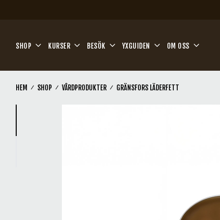
Hoppa till huvudinnehåll
SHOP
KURSER
BESÖK
YXGUIDEN
OM OSS
HEM
SHOP
VÅRDPRODUKTER
GRÄNSFORS LÄDERFETT
(Current)