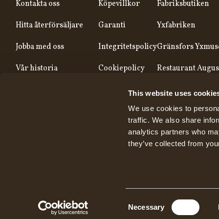
Kontakta oss
Köpevillkor
Fabriksbutiken
Hitta återförsäljare
Garanti
Yxfabriken
Jobba med oss
Integritetspolicy
Gränsfors Yxmu
Vår historia
Cookiepolicy
Restaurant Augus
Vår produktion
This website uses cookie
We use cookies to personal
traffic. We also share info
analytics partners who may
they’ve collected from your
Consent
Necessary
Selection