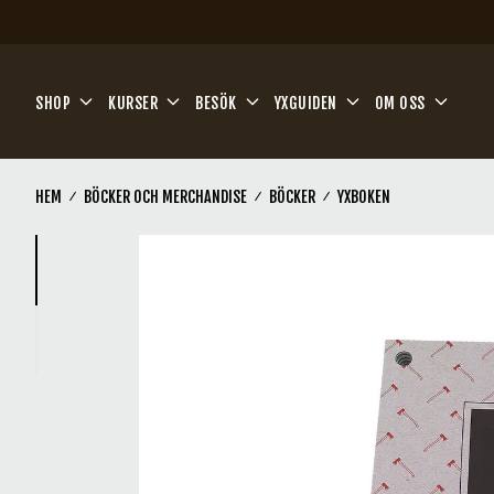
Hoppa till huvudinnehåll
SHOP
KURSER
BESÖK
YXGUIDEN
OM OSS
HEM
BÖCKER OCH MERCHANDISE
BÖCKER
YXBOKEN
(Current)