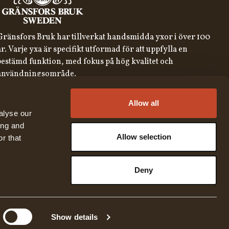
Gränsfors Bruk har tillverkat handsmidda yxor i över 100
år. Varje yxa är specifikt utformad för att uppfylla en
bestämd funktion, med fokus på hög kvalitet och
användningsområde.
ANMÄL DIG TILL VÅRT NYHETSBREV
Allow all
REGISTRERA
alyse our
ing and
Genom att anmäla dig till vårt nyhetsbrev samtycker du till
vår
integritetspolicy
Allow selection
r that
English
Austria
Swedish
United States
✓
Swedish
Belgium
Deny
German
Canada
Croatia
Czech Republic
© 2026 Gränsfors Bruk
Show details
Denmark