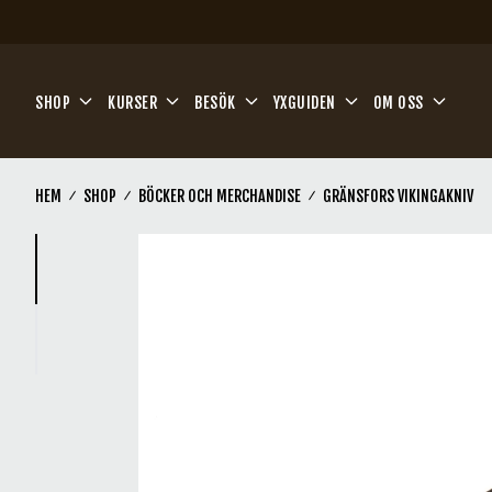
Hoppa till huvudinnehåll
SHOP
KURSER
BESÖK
YXGUIDEN
OM OSS
HEM
SHOP
BÖCKER OCH MERCHANDISE
GRÄNSFORS VIKINGAKNIV
(Current)