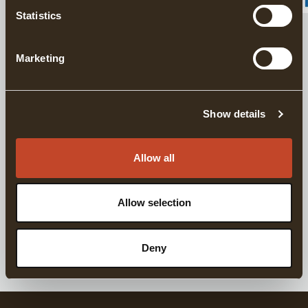
Statistics
BESKRIVNING
Marketing
DETALJER
Show details
LEVERANSINFORMATION
Allow all
Matchande produkter
Allow selection
För komplett yxvård
GRÄNSFORS VÅRDKIT
Deny