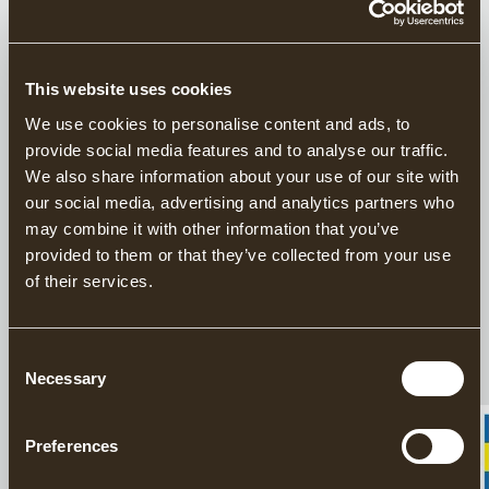
Denna produkt säljs exklusivt via vår amerikanska
distributör
Grand Forest.
This website uses cookies
Hitta din närmaste återförsäljare här.
We use cookies to personalise content and ads, to
provide social media features and to analyse our traffic.
Handsmidda yxor sedan 1902
We also share information about your use of our site with
Ansvarsfullt tillverkade i Sverige
our social media, advertising and analytics partners who
20 års garanti på yxor
may combine it with other information that you’ve
provided to them or that they’ve collected from your use
of their services.
Gränsfors Liten Skarvyxa är en gammal skandinavisk yxmodell
som karaktäriseras av en tvärställd egg i förhållande till skaftet.
Yxan kan enkelt beskrivas som ”ett stämjärn man kan hugga
Consent
med”. Skarvyxa eller tväryxa som den ibland också kallas, har ett
Necessary
brett användningsområde. Yxan används till att hugga till
Selection
stockar och plank för att skapa släta ytor, forma bjälkar och åsar
samt vid timring och huggning av spant till båtar.
Preferences
Yxan har en egg som är 80 mm bred.