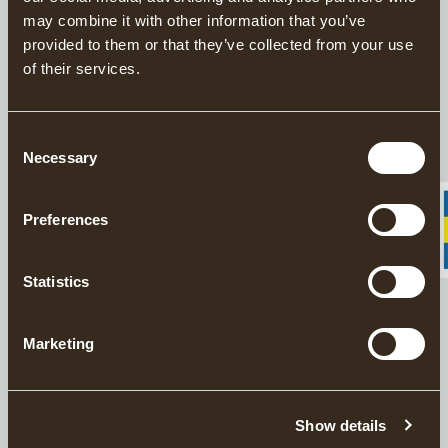
handcraft and the outdoors. The Buchanan-Smith’s Axe
may combine it with other information that you’ve
Handbook is a compendium for the axe-wielding adventurer by
provided to them or that they’ve collected from your use
one of the industry’s leading tastemakers.
of their services.
BESKRIVNING
Consent
Necessary
Selection
DETALJER
Preferences
LEVERANSINFORMATION
Statistics
Matchande produkter
Marketing
Lär känna Gränsfors Bruk
GRÄNSFORS COFFEE TABLE BOOK
Show details