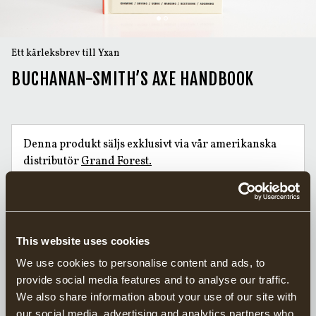
Ett kärleksbrev till Yxan
BUCHANAN-SMITH’S AXE HANDBOOK
Denna produkt säljs exklusivt via vår amerikanska
distributör
Grand Forest.
Hitta din närmaste återförsäljare här.
Handsmidda yxor sedan 1902
Ansvarsfullt tillverkade i Sverige
This website uses cookies
20 års garanti på yxor
We use cookies to personalise content and ads, to
provide social media features and to analyse our traffic.
This book is truly a love letter to the Axe. And has been called a
We also share information about your use of our site with
resourceful guide for anyone looking to reconnect with
our social media, advertising and analytics partners who