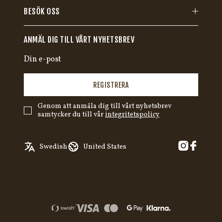
BESÖK OSS
ANMÄL DIG TILL VÅRT NYHETSBREV
REGISTRERA
Genom att anmäla dig till vårt nyhetsbrev
samtycker du till vår
integritetspolicy
English
Austria
Swedish
United States
✓
Swedish
Belgium
German
Canada
Croatia
Czech Republic
Denmark