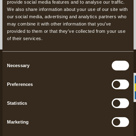
provide social media features and to analyse our traffic.
Gränsfors Bruk. Här är hela
med traditionellt stolpverk
We also share information about your use of our site with
kursprogrammet för 2026
och vara delaktig i att bygga
LÄS MER
our social media, advertising and analytics partners who
och resa ett mindre
LÄS MER
may combine it with other information that you’ve
stolpverkshus.
provided to them or that they’ve collected from your use
of their services.
Consent
Necessary
Selection
Preferences
Gränsfors Bruk har tillverkat handsmidda yxor i
Statistics
över 100 år. Varje yxa är specifikt utformad för
att uppfylla en bestämd funktion, med fokus på
Marketing
hög kvalitet och användningsområde.