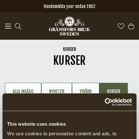
a11y-skip-to-main-content
Handsmidda yxor sedan 1902
KURSER
KURSER
ALLA INLÄGG
NYHETER
YXVÅRD
KURSER
Stolpverkskursen är
Kurser i Gränsfors 2026
This website uses cookies
tillbaka!
Sedan mer än tjugo år
We use cookies to personalise content and ads, to
anordnas smideskurser vid
Under sex dagar får du arbeta