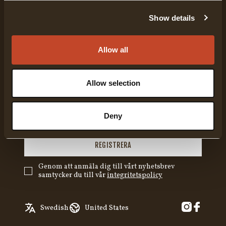
FÖRETAGSINFORMATION
Show details
KUNDSERVICE
Allow all
BESÖK OSS
Allow selection
ANMÄL DIG TILL VÅRT NYHETSBREV
Deny
REGISTRERA
Genom att anmäla dig till vårt nyhetsbrev
samtycker du till vår
integritetspolicy
English
Austria
Swedish
United States
✓
Swedish
Belgium