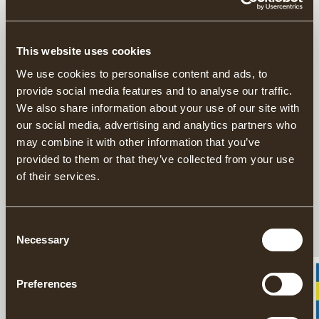
Stornierung 4–2 Wochen vor Kursbeginn: 50 % der
Kursgebühr.
This website uses cookies
Stornierung 2–0 Wochen vor Kursbeginn: 100 % der
We use cookies to personalise content and ads, to
Kursgebühr.
provide social media features and to analyse our traffic.
We also share information about your use of our site with
Pfostenbaukurs
our social media, advertising and analytics partners who
Bei Anmeldung wird eine Anmeldegebühr von 10 %
may combine it with other information that you’ve
der Kursgebühr fällig, die bei
provided to them or that they’ve collected from your use
Stornierung nicht zurückerstattet wird.
of their services.
Wenn Sie früher als 6 Wochen vor Kursbeginn
stornieren, wird der verbleibende Kursbetrag
Consent
vollständig zurückerstattet.
Necessary
Selection
Bei Stornierung mehr als 45 Tage vor Kursbeginn kann
Preferences
die Anmeldegebühr stattdessen als Guthaben für einen
zukünftigen Kurs verwendet werden, je nach