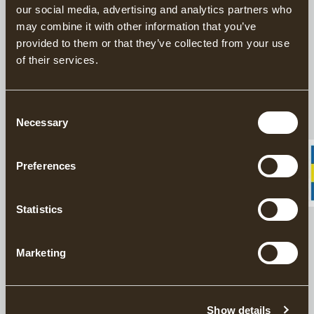
our social media, advertising and analytics partners who
Schneidenschutz aus Leder, passend für die Gränsfors Kleiner
may combine it with other information that you’ve
Hohldechsel. Hergestellt in Schweden aus pflanzlich gegerbtem
provided to them or that they’ve collected from your use
Leder.
of their services.
BESCHREIBUNG
Consent
Necessary
Selection
DETAILS
Preferences
LIEFERINFORMATIONEN
Statistics
Passende Produkte
Marketing
Zur Lederpflege
GRÄNSFORS LEDERFETT
Show details