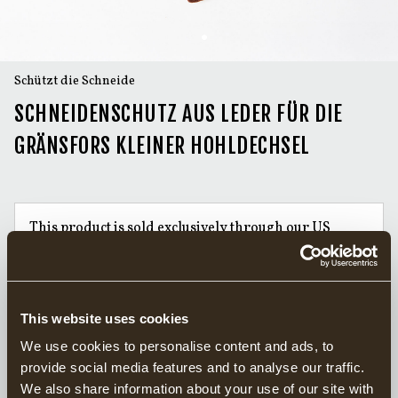
Schützt die Schneide
SCHNEIDENSCHUTZ AUS LEDER FÜR DIE
GRÄNSFORS KLEINER HOHLDECHSEL
This product is sold exclusively through our US
distributor
Grand Forest.
Find your closest retailers here.
This website uses cookies
Handgeschmiedete Äxte seit 1902
We use cookies to personalise content and ads, to
Verantwortungsvoll in Schweden hergestellt
provide social media features and to analyse our traffic.
20 Jahre Garantie auf Äxte
We also share information about your use of our site with