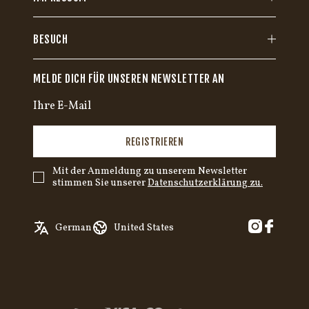
BESUCH
MELDE DICH FÜR UNSEREN NEWSLETTER AN
REGISTRIEREN
Mit der Anmeldung zu unserem Newsletter
stimmen Sie unserer
Datenschutzerklärung zu.
English
Austria
German
United States
Swedish
Belgium
✓
German
Canada
Croatia
Czech Republic