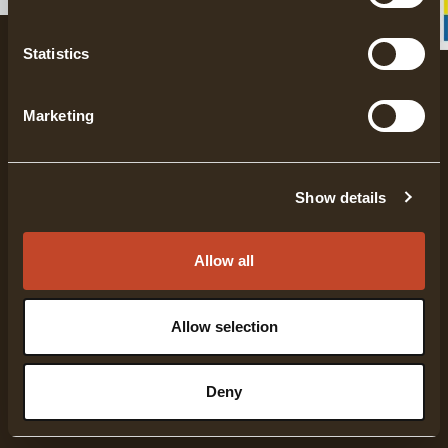
Statistics
Marketing
Gränsfors Bruk stellt seit über 100 Jahren
Show details
handgeschmiedete Äxte her. Jede Axt ist speziell
dafür konzipiert, eine bestimmte Funktion zu
erfüllen, wobei hohe Qualität und Einsatzbereich
Allow all
stets im Fokus stehen.
Allow selection
UNTERNEHMENSINFORMATIONEN
Deny
IMPRESSUM