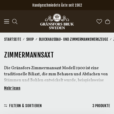
Zum Hauptinhalt springen
Handgeschmiedete Äxte seit 1902
STARTSEITE
SHOP
BLOCKHAUSBAU- UND ZIMMERMANNSWERKZEUGE
ZIMMERMANNSAXT
Die Gränsfors Zimmermansaxt Modell 1900 ist eine
traditionelle Biliaxt, die zum Behauen und Abflachen von
Stämmen und Bohlen entwickelt wurde, beispielsweise
beim Blockhausbau. Breitäxte unterscheiden sich stark in
Mehr lesen
Form des Axtkopfes, Schneidengeometrie und
Stielwinkel, da diese Faktoren bestimmen, wie die Axt am
Holz arbeitet.
FILTERN & SORTIEREN
3
PRODUKTE