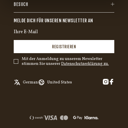
BESUCH
MELDE DICH FÜR UNSEREN NEWSLETTER AN
REGISTRIEREN
Mit der Anmeldung zu unserem Newsletter
stimmen Sie unserer
Datenschutzerklärung zu.
English
Austria
German
United States
Swedish
Belgium
✓
German
Canada
Croatia
Czech Republic
Denmark