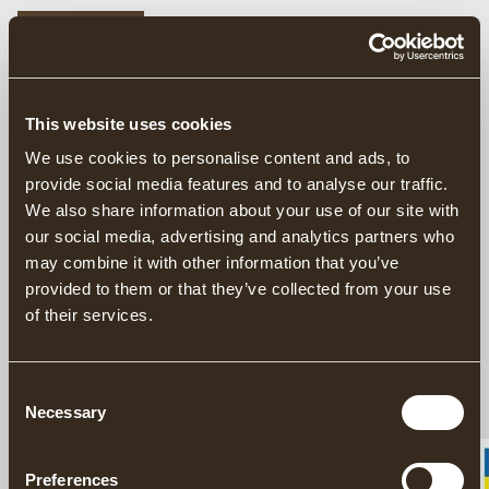
Die Zimmermansaxt Modell 1900 ist mit drei
verschiedenen Stielvarianten erhältlich. Standardmäßig
GERADEM STIEL
Zum Behauen von Stämmen
ist sie mit einem geraden Stiel ausgestattet, bei dem die
GRÄNSFORS ZIMMERMANNSAXT, MODELL 1900, GERADEM STIEL
Schneide parallel zum Stiel verläuft. Die Axt kann
außerdem mit einem rechts- oder linksgewinkelten Stiel
This website uses cookies
bestellt werden, wodurch Stiel und Hände in sicherem
LINKS ABEWINKELTEM STIEL
We use cookies to personalise content and ads, to
Abstand zum Holz bleiben und das Verletzungsrisiko beim
Zum Behauen von Stämmen
provide social media features and to analyse our traffic.
Behauen verringert wird.
GRÄNSFORS ZIMMERMANNSAXT, MODELL 1900, LINKS ABGEWINKELTEM STIEL
We also share information about your use of our site with
Nach Auswahl der passenden Stielvariante kann die Axt
our social media, advertising and analytics partners who
weiter an den Anwender angepasst werden, indem der
may combine it with other information that you’ve
geeignete Schliff gewählt wird. Dieser ist in drei
RECHT AUSGESTELLT STIEL
Zum Behauen von Stämmen
provided to them or that they’ve collected from your use
verschiedenen Ausführungen erhältlich und ermöglicht
GRÄNSFORS ZIMMERMANNSAXT, MODELL 1900, RECHTS AUSGESTELLT STIEL
of their services.
eine Anpassung an individuelle Technik und
Arbeitsweise.
Consent
Necessary
Selection
3
von
3
Produkte
Preferences