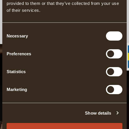
UNSERE KURSE
provided to them or that they’ve collected from your use
of their services.
Entdecke unser Angebot an Schmiede- und
Blockbaukursen in verschiedenen Längen und
Schwierigkeitsgraden.
Consent
Necessary
Selection
Preferences
Statistics
Marketing
ALLE KURSE ENTDECKEN
SCHMIEDE- &
Show details
BLOCKBAUKURSE
KURS FINDEN & BUCHEN