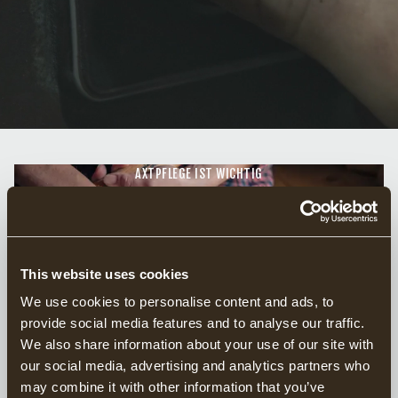
AXTPFLEGE IST WICHTIG
SO HÄLT DEINE AXT ÜBER
GENERATIONEN HINWEG
This website uses cookies
We use cookies to personalise content and ads, to
TIPPS ZUR AXTPFLEGE
provide social media features and to analyse our traffic.
We also share information about your use of our site with
our social media, advertising and analytics partners who
may combine it with other information that you’ve